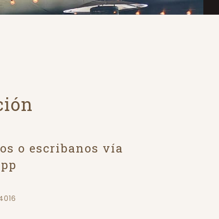
ción
s o escribanos vía
app
4016