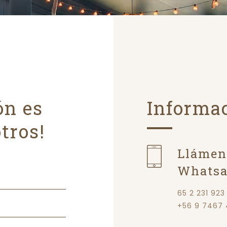
ón es
Informa
tros!
Llámeno
Whats
65 2 231 923
+56 9 7467 